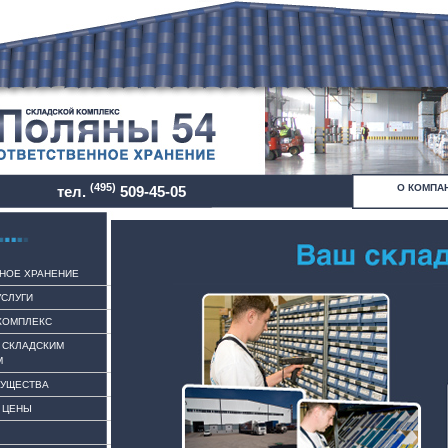
(495)
О КОМПА
тел.
509-45-05
НОЕ ХРАНЕНИЕ
УСЛУГИ
КОМПЛЕКС
 СКЛАДСКИМ
М
МУЩЕСТВА
. ЦЕНЫ