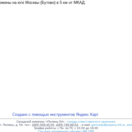
жены на юге Москвы (Бутово) в 5 км от МКАД.
Создано с помощью инструментов Яндекс.Карт
Складской комплекс «Поляны 54»
-
склады ответственного хранения
.
л. Поляны, д. 54
;
тел.:
(495) 509-45-05
,
(495) 786-98-53
,
;
e-mail:
gennady@polyany-54.ru
,
ain
График работы:
с Пн. по Пт. с 10.00 до 18.00
Система управления сайтами UMI.CMS