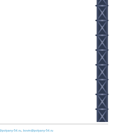
@polyany-54.ru
,
bovin@polyany-54.ru