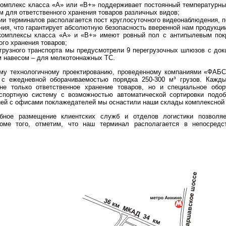
омплекс класса «А» или «В+» поддерживает постоянный температурный
 для ответственного хранения товаров различных видов;
ии терминалов располагается пост круглосуточного видеонаблюдения, 
ия, что гарантирует абсолютную безопасность вверенной нам продукци
комплексы класса «А» и «В+» имеют ровный пол с антипылевым пок
ого хранения товаров;
грузного транспорта мы предусмотрели 9 перегрузочных шлюзов с док
 навесом – для мелкотоннажных ТС.
му технологичному проектированию, проведенному компаниями «ФАБС-
 с ежедневной оборачиваемостью порядка 250-300 м³ грузов. Кажд
не только ответственное хранение товаров, но и специальное обо
спортную систему с возможностью автоматической сортировки подо
ей с офисами поклажедателей мы оснастили наши склады комплексной
обное размещение клиентских служб и отделов логистики позвол
роме того, отметим, что наш терминал располагается в непосредс