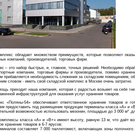
мплекс обладает множеством преимуществ, которые позволяют оказы
ных компаний, производителей, торговых фирм.
с – это набор быстрых, и, главное, точных решений. Необходимо обра
спортные компании, торговые фирмы и производители, помимо хранен
им прибавляется необходимость слежения за складским помещением, об
дним словом - иметь свой складской комплекс в Москве очень затратно.
мощь приходит наша компания, которая с радостью возьмет на себя гн
аженной инфраструктурой для оказания услуг хранения товаров.
кс «Поляны-54» обеспечивает ответственное хранение товаров и го
жем предоставить под размещение продукции терминалы класса «А» и 
ительной возможностью использовать мезонин, площадью до 3 000 м² ,дл
омплексы класса «А» и «В+» имеют высоту, равную 13 м, что даёт во
ое хранение товаров в 6-7 ярусов;
рминалов составляет 7 000 паллетомест, включающих зоны полочного 