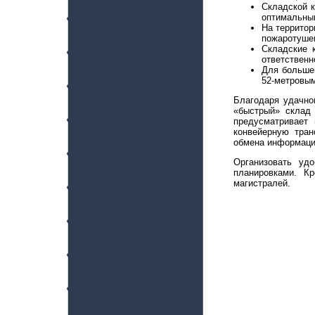
Складской к
оптимальным
На территор
пожаротушен
Складские 
ответственн
Для больше
52-метровым
Благодаря удачно
«быстрый» склад
предусматривает 
конвейерную тран
обмена информаци
Организовать уд
планировками. К
магистралей.