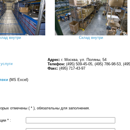
клад внутри
Склад внутри
Адрес:
г. Москва, ул. Поляны, 54
 услуги
Телефон:
(495) 509-45-05, (495) 786-98-53, (4
Факс:
(495) 717-43-97
явки
(MS Excel)
торых отмечены ( * ), обязательны для заполнения.
ии * :