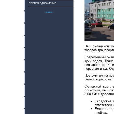
СПЕЦПРЕДЛОЖЕНИЕ
Наш складской ко
товаров транспорт
Современный бизне
кучу задач. Тран
обязанностей. К н
персонал и т.д. О
Поэтому им на по
целой, хорошо отл
Складской компле
логистики, мы мо
8 000 м² с дополн
Складские к
ответственн
Ёмкость те
ячейках;