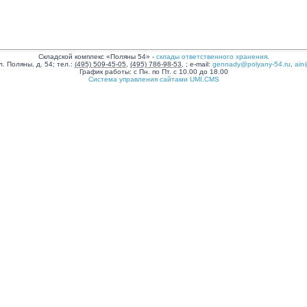
Складской комплекс «Поляны 54»
-
склады ответственного хранения
.
л. Поляны, д. 54
;
тел.:
(495) 509-45-05
,
(495) 786-98-53
,
;
e-mail:
gennady@polyany-54.ru
,
ain
График работы:
с Пн. по Пт. с 10.00 до 18.00
Система управления сайтами UMI.CMS