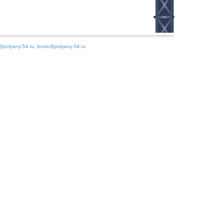
@polyany-54.ru
,
bovin@polyany-54.ru