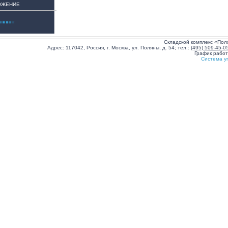
ОЖЕНИЕ
Складской комплекс «Пол
Адрес:
117042
,
Россия
,
г. Москва
,
ул. Поляны, д. 54
;
тел.:
(495) 509-45-0
График рабо
Система у