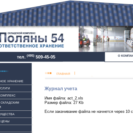
(495)
О КОМПА
тел.
509-45-05
ГЛАВНАЯ
НОЕ ХРАНЕНИЕ
Журнал учета
УСЛУГИ
КОМПЛЕКС
Имя файла: act_2.xls
Размер файла: 27 Kb
 СКЛАДСКИМ
М
Если закачивание файла не начнется через 10 с
МУЩЕСТВА
. ЦЕНЫ