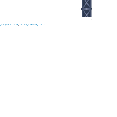
@polyany-54.ru
,
bovin@polyany-54.ru