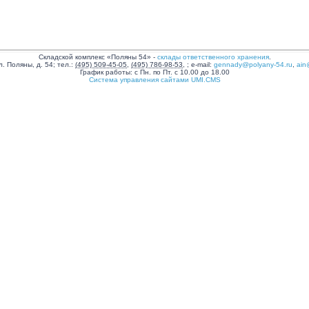
Складской комплекс «Поляны 54»
-
склады ответственного хранения
.
л. Поляны, д. 54
;
тел.:
(495) 509-45-05
,
(495) 786-98-53
,
;
e-mail:
gennady@polyany-54.ru
,
ain
График работы:
с Пн. по Пт. с 10.00 до 18.00
Система управления сайтами UMI.CMS